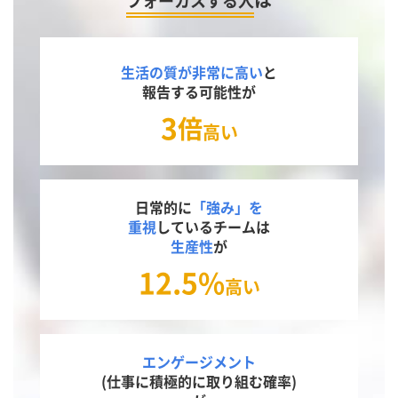
フォーカスする人
生活の質が非常に高い
と
報告する可能性が
3
倍
高い
日常的に
「強み」を
重視
しているチームは
生産性
が
12.5
%
高い
エンゲージメント
(仕事に積極的に取り組む確率)