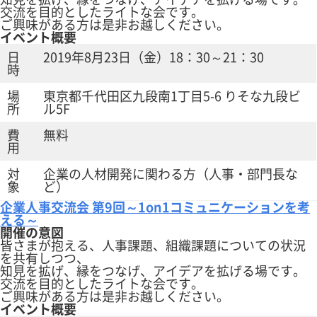
交流を目的としたライトな会です。
ご興味がある方は是非お越しください。
イベント概要
日
2019年8月23日（金）18：30～21：30
時
場
東京都千代田区九段南1丁目5-6 りそな九段ビ
所
ル5F
費
無料
用
対
企業の人材開発に関わる方（人事・部門長な
象
ど）
企業人事交流会 第9回～1on1コミュニケーションを考
える～
開催の意図
皆さまが抱える、人事課題、組織課題についての状況
を共有しつつ、
知見を拡げ、縁をつなげ、アイデアを拡げる場です。
交流を目的としたライトな会です。
ご興味がある方は是非お越しください。
イベント概要