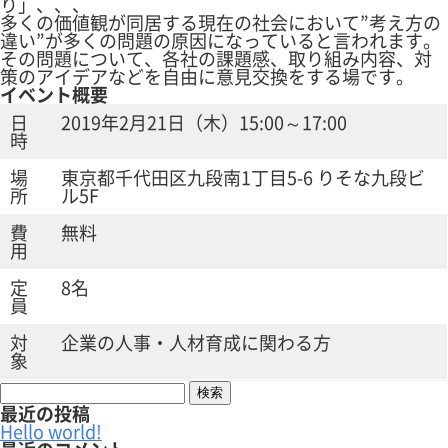
り」、、、
多くの価値観が同居する現在の社会において”考え方の
違い”が多くの問題の原因になっていると言われます。
その問題について、各社の課題感、取り組み内容、対
策のアイデアなどを自由に意見交換をする場です。
イベント概要
日
2019年2月21日（木）15:00～17:00
時
場
東京都千代田区九段南1丁目5-6 りそな九段ビ
所
ル5F
費
無料
用
定
8名
員
対
企業の人事・人材育成に関わる方
象
検
索:
最近の投稿
Hello world!