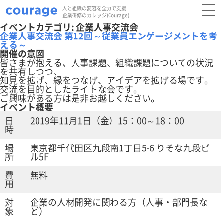
人と組織の変容を全力で支援
企業研修のカレッジ(Courage)
イベントカテゴリ:
企業人事交流会
企業人事交流会 第12回～従業員エンゲージメントを考
える～
開催の意図
皆さまが抱える、人事課題、組織課題についての状況
を共有しつつ、
知見を拡げ、縁をつなげ、アイデアを拡げる場です。
交流を目的としたライトな会です。
ご興味がある方は是非お越しください。
イベント概要
日
2019年11月1日（金）15：00～18：00
時
場
東京都千代田区九段南1丁目5-6 りそな九段ビ
所
ル5F
費
無料
用
対
企業の人材開発に関わる方（人事・部門長な
象
ど）