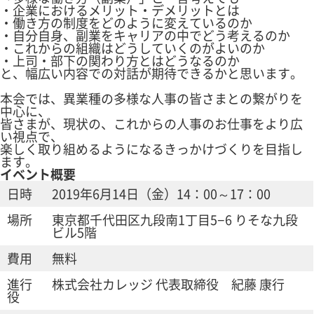
・企業におけるメリット・デメリットとは
・働き方の制度をどのように変えているのか
・自分自身、副業をキャリアの中でどう考えるのか
・これからの組織はどうしていくのがよいのか
・上司・部下の関わり方とはどうなるのか
と、幅広い内容での対話が期待できるかと思います。
本会では、異業種の多様な人事の皆さまとの繋がりを
中心に、
皆さまが、現状の、これからの人事のお仕事をより広
い視点で、
楽しく取り組めるようになるきっかけづくりを目指し
ます。
イベント概要
日時
2019年6月14日（金）14：00～17：00
場所
東京都千代田区九段南1丁目5−6 りそな九段
ビル5階
費用
無料
進行
株式会社カレッジ 代表取締役 紀藤 康行
役