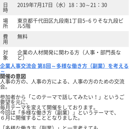
日
2019年7月17日（水）18：30～21：30
時
場
東京都千代田区九段南1丁目5−6 りそな九段ビ
所
ル5階
費
無料
用
対
企業の人材開発に関わる方（人事・部門長な
象
ど）
企業人事交流会 第8回～多様な働き方（副業）を考える
～
開催の意図
人事の方の、人事の方による、人事の方のための交流
会。
参加者から「このテーマで話してみたい！」というご
要望を元に、
毎月テーマを変えて開催をしております。
今回は「多様な働き方（副業）」というテーマで、
６月に開催することとなりました。
「多様な働き方（副業）」と一言考えても