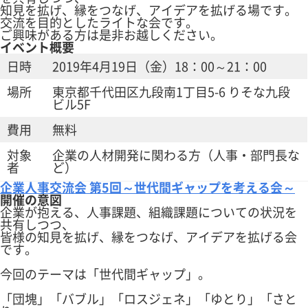
知見を拡げ、縁をつなげ、アイデアを拡げる場です。
交流を目的としたライトな会です。
ご興味がある方は是非お越しください。
イベント概要
日時
2019年4月19日（金）18：00～21：00
場所
東京都千代田区九段南1丁目5-6 りそな九段
ビル5F
費用
無料
対象
企業の人材開発に関わる方（人事・部門長な
者
ど）
企業人事交流会 第5回～世代間ギャップを考える会～
開催の意図
企業が抱える、人事課題、組織課題についての状況を
共有しつつ、
皆様の知見を拡げ、縁をつなげ、アイデアを拡げる会
です。
今回のテーマは「世代間ギャップ」。
「団塊」「バブル」「ロスジェネ」「ゆとり」「さと