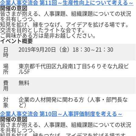
企業人事交流会 第11回～生産性向上について考える～
開催の意図
皆さまが抱える、人事課題、組織課題についての状況
を共有しつつ、
知見を拡げ、縁をつなげ、アイデアを拡げる場です。
交流を目的としたライトな会です。
ご興味がある方は是非お越しください。
イベント概要
日
2019年9月20日（金）18：30～21：30
時
場
東京都千代田区九段南1丁目5-6 りそな九段ビ
所
ル5F
費
無料
用
対
企業の人材開発に関わる方（人事・部門長な
象
ど）
企業人事交流会 第10回～人事評価制度を考える～
開催の意図
皆さまが抱える、人事課題、組織課題についての状況
を共有しつつ、
知見を拡げ、縁をつなげ、アイデアを拡げる場です。