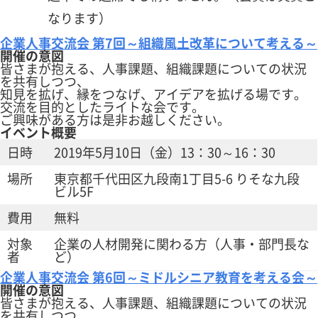
なります）
企業人事交流会 第7回～組織風土改革について考える～
開催の意図
皆さまが抱える、人事課題、組織課題についての状況
を共有しつつ、
知見を拡げ、縁をつなげ、アイデアを拡げる場です。
交流を目的としたライトな会です。
ご興味がある方は是非お越しください。
イベント概要
日時
2019年5月10日（金）13：30～16：30
場所
東京都千代田区九段南1丁目5-6 りそな九段
ビル5F
費用
無料
対象
企業の人材開発に関わる方（人事・部門長な
者
ど）
企業人事交流会 第6回～ミドルシニア教育を考える会～
開催の意図
皆さまが抱える、人事課題、組織課題についての状況
を共有しつつ、